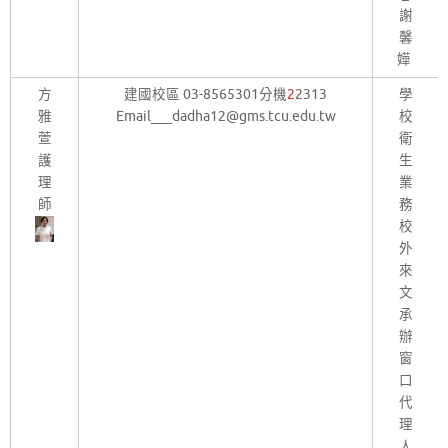
謝
馨
嬅
方
建國校區 03-8565301分機
2
2313
學
雅
Email___dadha12@gms.tcu.edu.tw
校
萱
衛
護
生
理
業
師
務
校
外
來
文
承
辦
窗
口
代
理
人