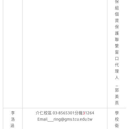
保
組
個
資
保
護
聯
繫
窗
口
代
理
人
_
郭
美
燕
李
介仁校區 03-8565301分機
3
1264
學
洛
Email___ring@gms.tcu.edu.tw
校
涵
衛