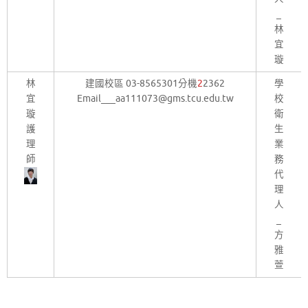
_
林
宜
璇
林
建國校區 03-8565301分機
2
2362
學
宜
Email___aa111073@gms.tcu.edu.tw
校
璇
衛
護
生
理
業
師
務
代
理
人
_
方
雅
萱