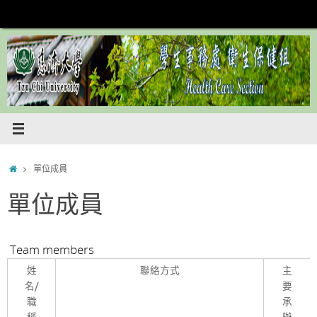
Skip
to
content
Home
單位成員
單位成員
Team members
姓
聯絡方式
主
名/
要
職
承