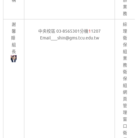
稱
辦
業
務
謝
綜
馨
中央校區 03-8565301分機
1
1207
理
嬅
Email___shin@gms.tcu.edu.tw
衛
組
保
長
組
業
務
衛
保
組
網
頁
管
理
窗
口
衛