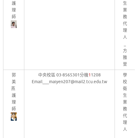
護
生
理
業
師
務
代
理
人
_
方
雅
萱
郭
中央校區 03-8565301分機
1
1208
學
美
Email___maiyen207@mail2.tcu.edu.tw
校
燕
衛
護
生
理
業
師
務
代
理
人
_