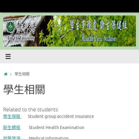
Skip
to
content
Home
學生相關
學生相關
Related to the students
學生保險
Student group accident insurance
新生體檢
Student Health Examination
就醫資源
Medical information