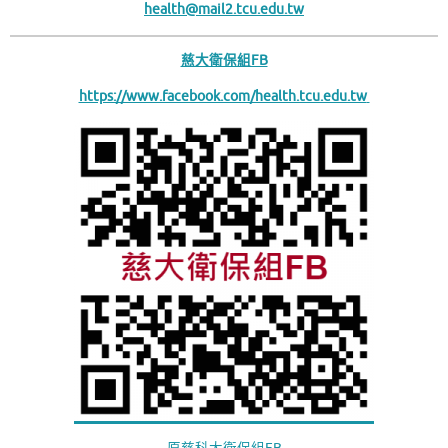
health@mail2.tcu.edu.tw
慈大衛保組FB
https://www.facebook.com/health.tcu.edu.tw