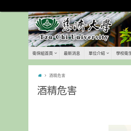
Skip
to
content
Skip
衛保組首頁
最新消息
單位介紹
學校衛
to
content
Home
酒精危害
酒精危害