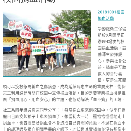
20181001校園
捐血活動
學務處衛生保健
組於9月開學初
辦理4場次的校
園捐血活動，鼓
勵師生發揮愛
心，參與社會公
益。捐血是互助
救人的善行義
舉，更是生死關
頭可以挽救急需輸血之傷病患，成為延續病患生命的重要支柱。衛保
志工利用課餘時間在校園中宣傳捐血活動，目的是要響應捐血機構推
廣「捐血用心，用血安心」的主題，也協助解決「血不夠」的困境。
社工系四年級吳育豪同學分享：「每當捐血車來到校園中，似乎在提
醒自己該挽起袖子上車去捐血了，想當初大一時，還懵懵懂懂地走上
捐血車，也曾擔憂著捐血會不會造成自己身體的負擔，不過在捐血車
上的護理師及捐血相關手冊的介紹下，才知道其實捐血並沒有想像中