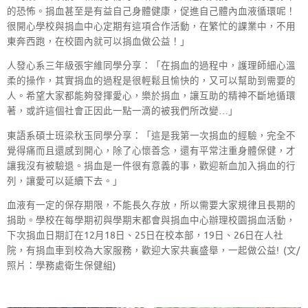
的恐怖。捐血甚至是有益自己身體健康，促進自己體內血液循環呢！
很開心學校與捐血中心定期有這項合作活動，在繁忙的課業中，不用
東奔西跑，在校園內就可以捐血做公益！」
人發心系三年級張宇維同學分享：「在捐血的過程中，護理師細心溫
柔的操作，其實捐血的過程是很輕鬆且愉快的，又可以幫助到需要的
人。希望大家都能夠發揮愛心，樂於捐血，讓互助的精神不斷地循環
著，或許這個社會正因此一點一滴的被我們所改變…」
東語系碩士班梁秋玉同學分享：「這是我第一次捐血的經驗，完全不
覺得痛而且還感到開心，除了心懷善念，還有平常注重身體保健，才
讓我沒有被驗退。捐血是一件很有意義的事，歡迎新血加入捐血的行
列，讓愛可以延續下去。」
血液有一定的保存期限，不能長久存放，所以需要大家規律且長期的
捐助。學校在每學期初與學期末都會與捐血中心辦理校園捐血活動，
下次捐血日期訂在12月18日、25日在校本部，19日、26日在人社
院，有捐血車到校為大家服務，歡迎大家共襄盛舉，一起做公益! (文/
照片：學務處衛生保健組)