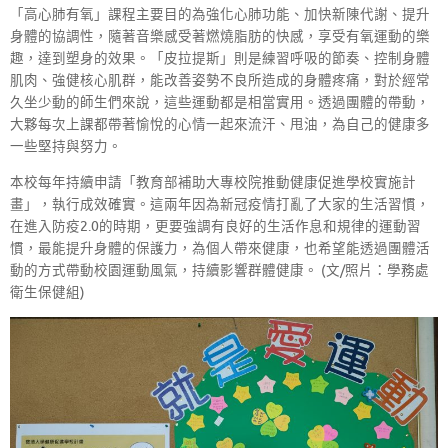
「高心肺有氧」課程主要目的為強化心肺功能、加快新陳代謝、提升
身體的協調性，隨著音樂感受著燃燒脂肪的快感，享受有氧運動的樂
趣，達到塑身的效果。「皮拉提斯」則是練習呼吸的節奏、控制身體
肌肉、強健核心肌群，能改善姿勢不良所造成的身體疼痛，對於經常
久坐少動的師生們來說，這些運動都是相當實用。透過團體的帶動，
大夥每次上課都帶著愉悅的心情一起來流汗、甩油，為自己的健康多
一些堅持與努力。
本校每年持續申請「教育部補助大專校院推動健康促進學校實施計
畫」，執行成效確實。這兩年因為新冠疫情打亂了大家的生活習慣，
在進入防疫2.0的時期，更要強調有良好的生活作息和規律的運動習
慣，最能提升身體的保護力，為個人帶來健康，也希望能透過團體活
動的方式帶動校園運動風氣，持續影響群體健康。 (文/照片：學務處
衛生保健組)