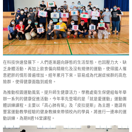
在科技快速發展下，人們逐漸趨向靜態的生活型態，也因壓力大、缺
乏身體活動，再加上飲食偏向精緻化及沒有規律的運動，使得國人罹
患肥胖的情形普遍增加。經年累月下來，容易成為代謝症候群的高危
險群，使得健康面臨到威脅。
為推動校園運動風氣，提升師生健康活力，學務處衛生保健組每年舉
辦一系列的健康促進活動，今年率先登場的是「就是愛運動」運動團
體訓練課程。主要以「高心肺有氧」及「皮拉提斯」為主題，邀請有
豐富運動教學經驗的健身教練來帶領校內的學員，將進行一連串的運
動訓練，為期8週16堂課程。