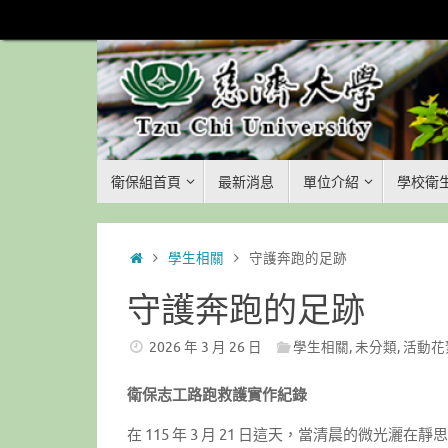
Skip
to
content
Skip
衛保組首頁
最新消息
單位介紹
學校衛
to
content
Home
學生相關
守護奔跑的足跡
守護奔跑的足跡
2026 年 3 月 26 日
學生相關
,
未分類
,
活動花
衛保志工路跑救護實作紀錄
在 115 年 3 月 21 日這天，當清晨的