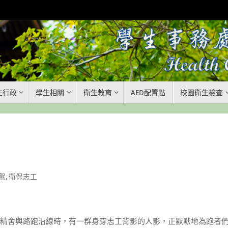
生行政
學生相關
衛生教育
AED配置點
校園衛生檢查
絮
,
衛保志工
微光灑在靜思精舍與路跑沿線時，有一群身穿志工背影的人影，正默默地為