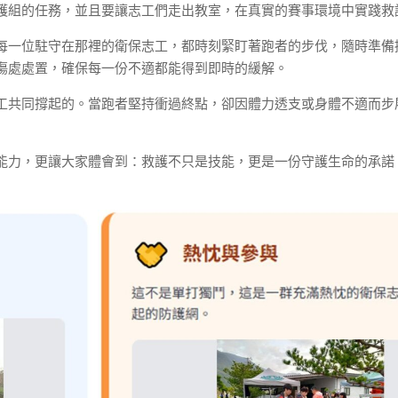
護組的任務，並且要讓志工們走出教室，在真實的賽事環境中實踐救
每一位駐守在那裡的衛保志工，都時刻緊盯著跑者的步伐，隨時準備
傷處處置，確保每一份不適都能得到即時的緩解。
工共同撐起的。當跑者堅持衝過終點，卻因體力透支或身體不適而步
能力，更讓大家體會到：救護不只是技能，更是一份守護生命的承諾