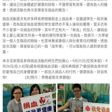
理，讓自己的身體處於健康的狀態，不僅學習有效率，還有助人的機
會，透過活動也再次宣導安全捐血的概念。
捐血活動當天有許多師長帶頭做起走上捐血車，並邀請學生一起共襄
盛舉，而有固定捐血習慣的學生當然也不落人後紛紛響應，當天也有
不少是第一次捐血的同學，其中不乏有大一「新血」的加入，讓捐血
車上愛心滿滿!生科系一年級的連同學是第一次捐血，她表示，大學是
另一個人生階段的開始，也意味著承擔個人與社會責任的轉變，透過
這次活動，算是給自己的一個「成年禮」，可以幫助別人感到很有意
義。
本次沒來得及參與捐血活動的師生們別擔心，9月25日(在校本部)、9
月26日(在人社院)還有校園捐血活動，請別再錯過了!歡迎熱血青年好
好愛惜自己的身體健康，一起加入捐血人的行列。健康捐血，好血有
你! (文/照片：學務處衛生保健組)