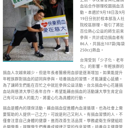
血站合作辦理校園捐血活
動。本週於9月18日及9月
19日分別於校本部及人社
院校區辦理，吸引了將近
百位熱心公益的師生前來
參與，共計成功捐血者有
86人，共捐出107袋(每袋
250cc)熱血。
台灣受到「少子化、老年
化」的影響，年輕族群的
捐血人次越來越少，但是年長者醫療用血卻是逐漸增加，如果能提升
年輕族群對捐血的認同與參與，培養捐血的習慣，才能讓愛心延續。
為了讓師生們能在百忙之中就近參與公益活動，台北捐血中心花蓮捐
血站與慈濟大學已長年合作，希望能藉由捐血的活動讓大學生肯定自
己有可以救人的能力，將愛心化為具體的行動。
捐血是體內的環保活動，藉由捐血促進體內血液循環，也為社會上需
要幫助的人提供一己之力，可說是利己又利人。有捐血習慣的人，不
僅會注意自己身體的健康，進而改善生活品質。學務處衛生保健組趁
此開學季，提醒學生們應養成規律正常的作息習慣，培養自主健康管