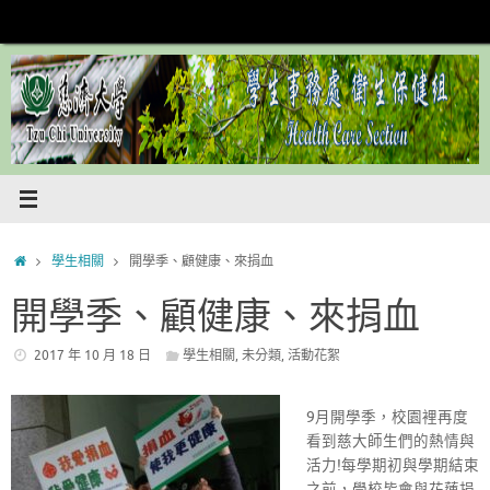
Skip
to
content
Home
學生相關
開學季、顧健康、來捐血
開學季、顧健康、來捐血
2017 年 10 月 18 日
學生相關
,
未分類
,
活動花絮
9月開學季，校園裡再度
看到慈大師生們的熱情與
活力!
每學期初與學期結束
之前，學校皆會與花蓮捐