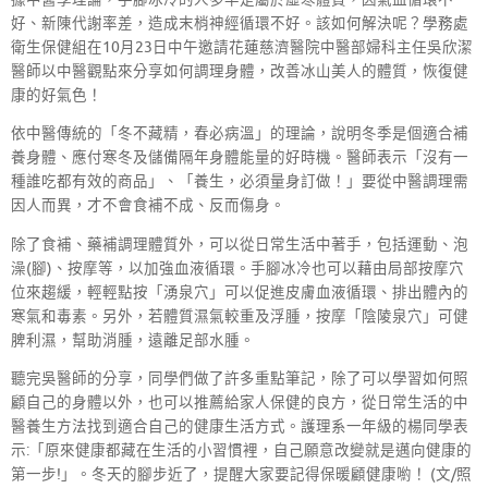
好、新陳代謝率差，造成末梢神經循環不好。該如何解決呢？學務處
衛生保健組在10月23日中午邀請花蓮慈濟醫院中醫部婦科主任吳欣潔
醫師以中醫觀點來分享如何調理身體，改善冰山美人的體質，恢復健
康的好氣色！
依中醫傳統的「冬不藏精，春必病溫」的理論，說明冬季是個適合補
養身體、應付寒冬及儲備隔年身體能量的好時機。醫師表示「沒有一
種誰吃都有效的商品」、「養生，必須量身訂做！」要從中醫調理需
因人而異，才不會食補不成、反而傷身。
除了食補、藥補調理體質外，可以從日常生活中著手，包括運動、泡
澡(腳)、按摩等，以加強血液循環。手腳冰冷也可以藉由局部按摩穴
位來趨緩，輕輕點按「湧泉穴」可以促進皮膚血液循環、排出體內的
寒氣和毒素。另外，若體質濕氣較重及浮腫，按摩「陰陵泉穴」可健
脾利濕，幫助消腫，遠離足部水腫。
聽完吳醫師的分享，同學們做了許多重點筆記，除了可以學習如何照
顧自己的身體以外，也可以推薦給家人保健的良方，從日常生活的中
醫養生方法找到適合自己的健康生活方式。護理系一年級的楊同學表
示:「原來健康都藏在生活的小習慣裡，自己願意改變就是邁向健康的
第一步!」。冬天的腳步近了，提醒大家要記得保暖顧健康喲！ (文/照