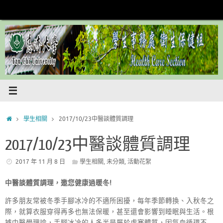
Skip
to
content
Home
學生相關
2017/10/23中醫談體質調理
2017/10/23中醫談體質調理
2017 年 11 月 8 日
學生相關
,
未分類
,
活動花絮
中醫談體質調理，邀您健康過暖冬!
許多朋友常被冬季手腳冰冷的不適所困擾，每年季節轉換、入秋冬之
際，就算衣服穿得再多也無法保暖，甚至還會影響到睡眠與生活。根
據中醫學理論，手腳冰冷的人多半是屬於虛寒體質，因氣血循環不